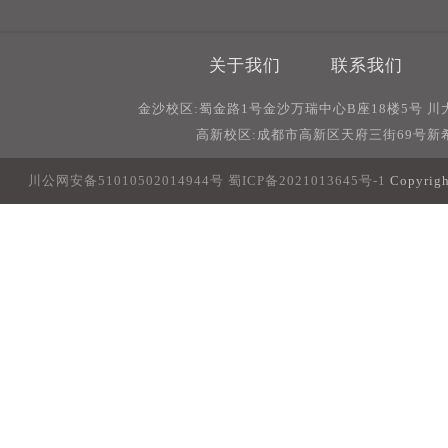
关于我们
联系我们
金沙校区:蜀金路1号金沙万瑞中心B座18楼5号 
高新校区:成都市高新区天府三街69号新希
川公网安备51010502014944号
蜀ICP备2021013645号-1
Copyri