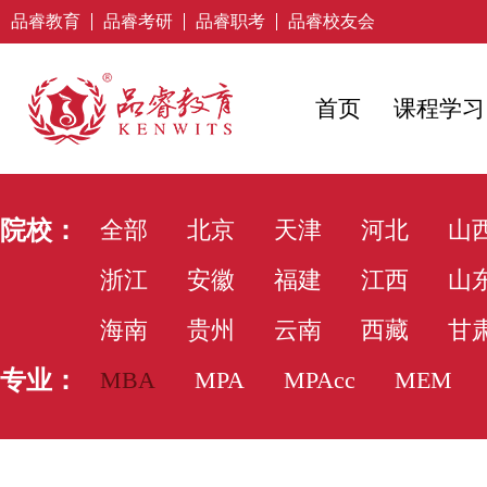
品睿教育
品睿考研
品睿职考
品睿校友会
首页
课程学习
院校：
全部
北京
天津
河北
山
浙江
安徽
福建
江西
山
海南
贵州
云南
西藏
甘
专业：
MBA
MPA
MPAcc
MEM