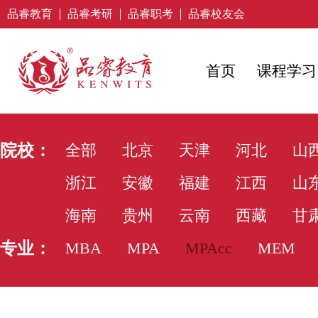
品睿教育
品睿考研
品睿职考
品睿校友会
首页
课程学习
院校：
全部
北京
天津
河北
山
浙江
安徽
福建
江西
山
海南
贵州
云南
西藏
甘
专业：
MBA
MPA
MPAcc
MEM