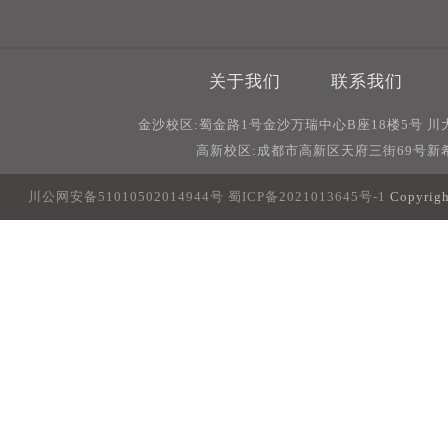
关于我们
联系我们
金沙校区:蜀金路1号金沙万瑞中心B座18楼5号 
高新校区:成都市高新区天府三街69号新希
川公网安备51010502014944号
蜀ICP备2021013645号-1
Copyri