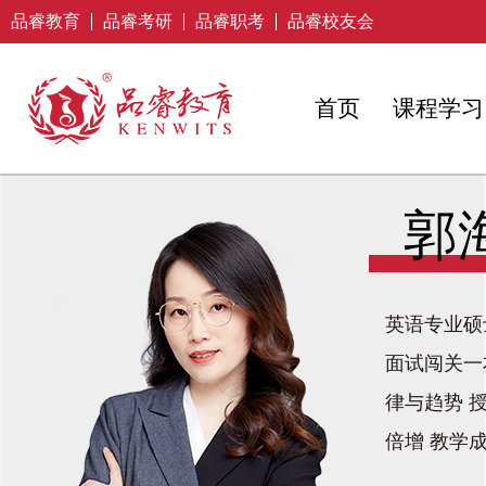
品睿教育
品睿考研
品睿职考
品睿校友会
首页
课程学习
郭
英语专业硕士
面试闯关一
律与趋势 
倍增 教学