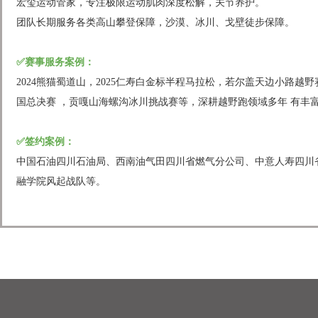
宏玺运动管家，专注极限运动肌肉深度松解，关节养护。
团队长期服务各类高山攀登保障，沙漠、冰川、戈壁徒步保障。
✅赛事服务案例：
2024熊猫蜀道山，2025仁寿白金标半程马拉松，若尔盖天边小路
国总决赛 ，贡嘎山海螺沟冰川挑战赛等，深耕越野跑领域多年 有丰
✅签约案例：
中国石油四川石油局、西南油气田四川省燃气分公司、中意人寿四川
融学院风起战队等。