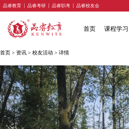
品睿教育
品睿考研
品睿职考
品睿校友会
首页
课程学习
首页
>
资讯
>
校友活动
>
详情