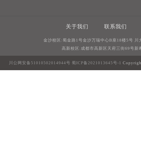
关于我们
联系我们
金沙校区:蜀金路1号金沙万瑞中心B座18楼5号 
高新校区:成都市高新区天府三街69号新希
川公网安备51010502014944号
蜀ICP备2021013645号-1
Copyri