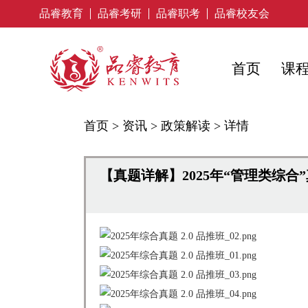
品睿教育
品睿考研
品睿职考
品睿校友会
首页
课
首页
>
资讯
>
政策解读
>
详情
【真题详解】2025年“管理类综合”