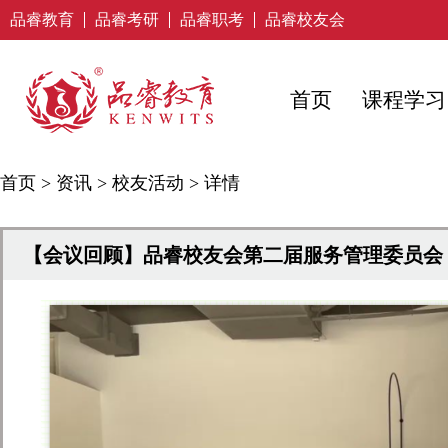
品睿教育
品睿考研
品睿职考
品睿校友会
首页
课程学习
首页
>
资讯
>
校友活动
>
详情
【会议回顾】品睿校友会第二届服务管理委员会