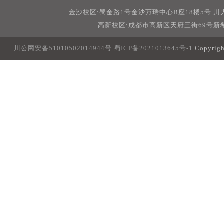
金沙校区:蜀金路1号金沙万瑞中心B座18楼5号 
高新校区:成都市高新区天府三街69号新希
川公网安备51010502014944号
蜀ICP备2021013645号-1
Copyri